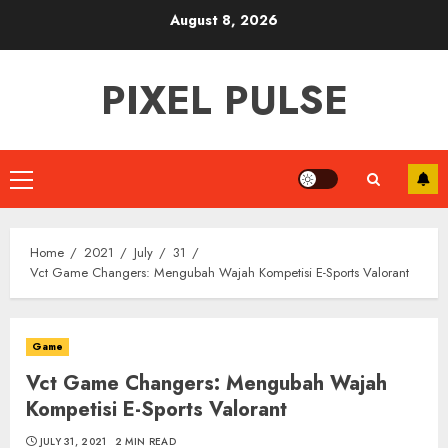
Skip
August 8, 2026
to
content
PIXEL PULSE
Primary
Menu
Home
2021
July
31
Vct Game Changers: Mengubah Wajah Kompetisi E-Sports Valorant
Game
Vct Game Changers: Mengubah Wajah
Kompetisi E-Sports Valorant
JULY 31, 2021
2 MIN READ