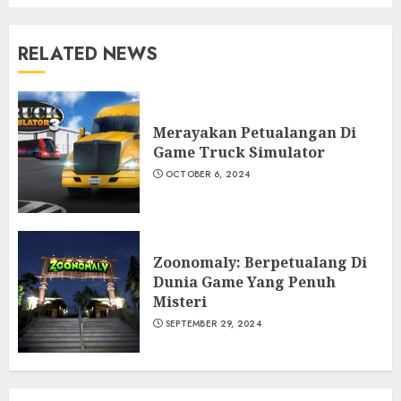
RELATED NEWS
Merayakan Petualangan Di
Game Truck Simulator
OCTOBER 6, 2024
Zoonomaly: Berpetualang Di
Dunia Game Yang Penuh
Misteri
SEPTEMBER 29, 2024