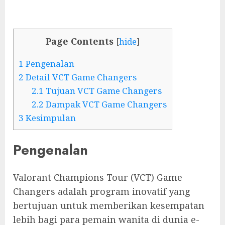
Page Contents
[
hide
]
1
Pengenalan
2
Detail VCT Game Changers
2.1
Tujuan VCT Game Changers
2.2
Dampak VCT Game Changers
3
Kesimpulan
Pengenalan
Valorant Champions Tour (VCT) Game
Changers adalah program inovatif yang
bertujuan untuk memberikan kesempatan
lebih bagi para pemain wanita di dunia e-