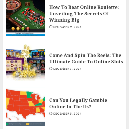
How To Beat Online Roulette:
Unveiling The Secrets Of
Winning Big
DECEMBER 9, 2024
Come And Spin The Reels: The
Ultimate Guide To Online Slots
DECEMBER 7, 2024
Can You Legally Gamble
Online In The Us?
DECEMBER 5, 2024