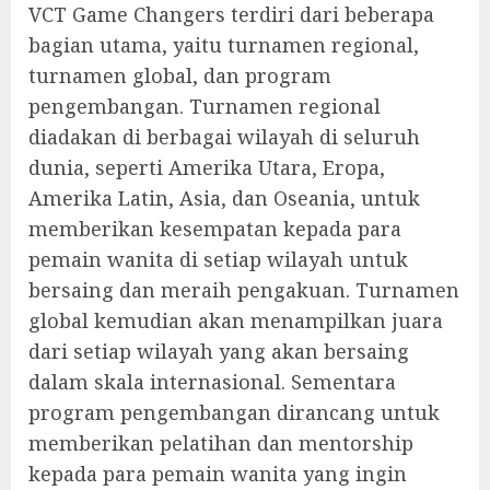
VCT Game Changers terdiri dari beberapa
bagian utama, yaitu turnamen regional,
turnamen global, dan program
pengembangan. Turnamen regional
diadakan di berbagai wilayah di seluruh
dunia, seperti Amerika Utara, Eropa,
Amerika Latin, Asia, dan Oseania, untuk
memberikan kesempatan kepada para
pemain wanita di setiap wilayah untuk
bersaing dan meraih pengakuan. Turnamen
global kemudian akan menampilkan juara
dari setiap wilayah yang akan bersaing
dalam skala internasional. Sementara
program pengembangan dirancang untuk
memberikan pelatihan dan mentorship
kepada para pemain wanita yang ingin